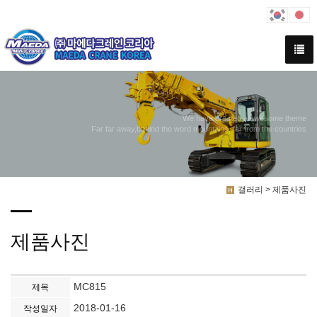
We have created a awesome theme
Far far away,behind the word mountains, far from the countries
갤러리 > 제품사진
제품사진
MC815
제목
2018-01-16
작성일자