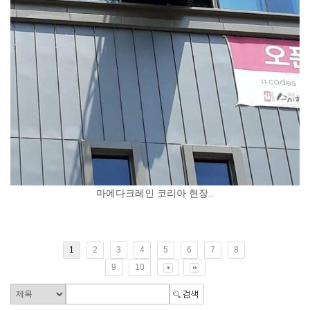
마에다크레인 코리아 현장..
1
2
3
4
5
6
7
8
9
10