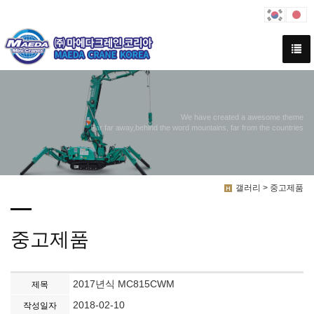
We have created a awesome theme
Far far away,behind the word mountains, far from the countries
갤러리 > 중고제품
중고제품
2017년식 MC815CWM
제목
2018-02-10
작성일자