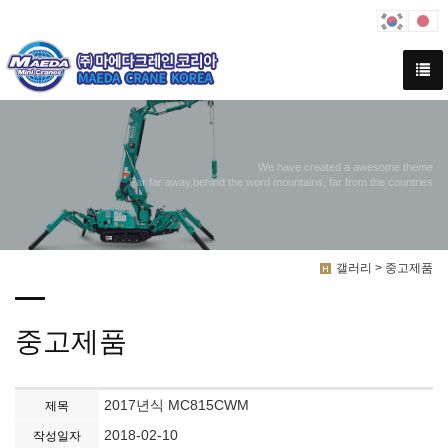
We have created a awesome theme
Far far away,behind the word mountains, far from the countries
갤러리 > 중고제품
중고제품
2017년식 MC815CWM
제목
2018-02-10
작성일자